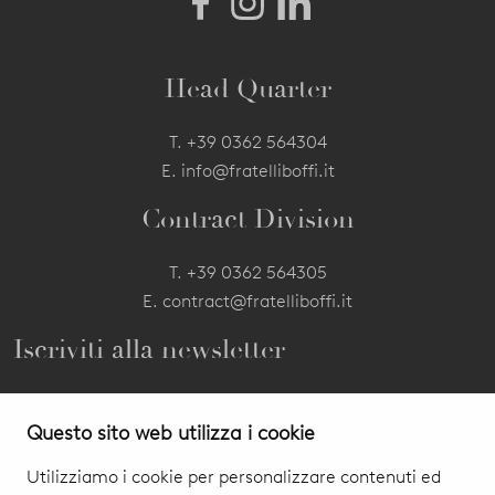
Head Quarter
T.
+39 0362 564304
E.
info@fratelliboffi.it
Contract Division
T.
+39 0362 564305
E.
contract@fratelliboffi.it
Iscriviti alla newsletter
Iscriviti alla newsletter per essere aggiornati sulle novità
dei nostri prodotti ed eventi.
Questo sito web utilizza i cookie
Utilizziamo i cookie per personalizzare contenuti ed