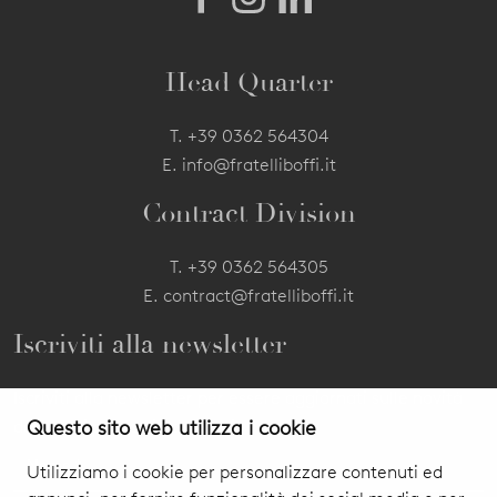
Head Quarter
T.
+39 0362 564304
E.
info@fratelliboffi.it
Contract Division
T.
+39 0362 564305
E.
contract@fratelliboffi.it
Iscriviti alla newsletter
Iscriviti alla newsletter per essere aggiornati sulle novità
Questo sito web utilizza i cookie
dei nostri prodotti ed eventi.
Utilizziamo i cookie per personalizzare contenuti ed