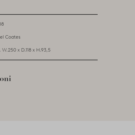
08
el Coates
 W.250 x D.118 x H.93,5
ioni