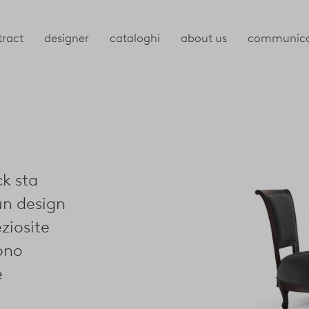
tract
designer
cataloghi
about us
communica
ck sta
un design
ziosite
sono
e