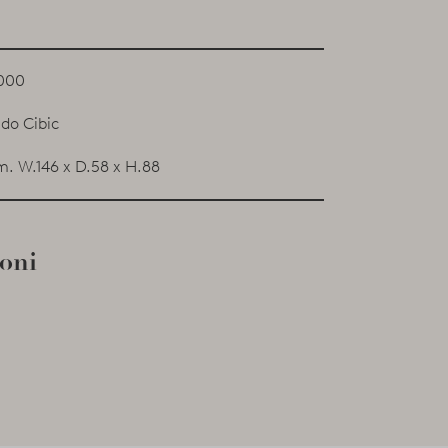
000
ldo Cibic
m. W.146 x D.58 x H.88
ioni