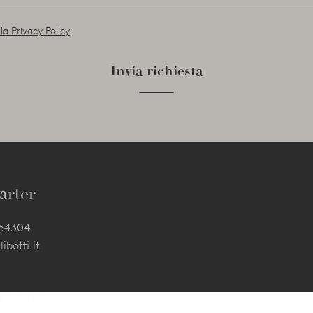
la Privacy Policy
.
Invia richiesta
arter
564304
iboffi.it
 Division