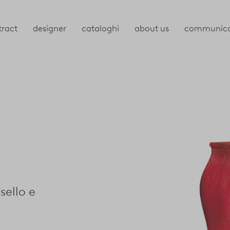
tract
designer
cataloghi
about us
communica
sello e