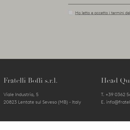
Ho letto e accetto i termini del
Fratelli Boffi s.r.l.
Head Qu
Viale Industria, 5
T.
+39 0362 
20823 Lentate sul Seveso (MB) - Italy
E.
info@fratell
Seguici
Contract