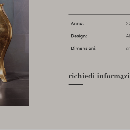
Anno:
2
Design:
A
Dimensioni:
c
richiedi informaz