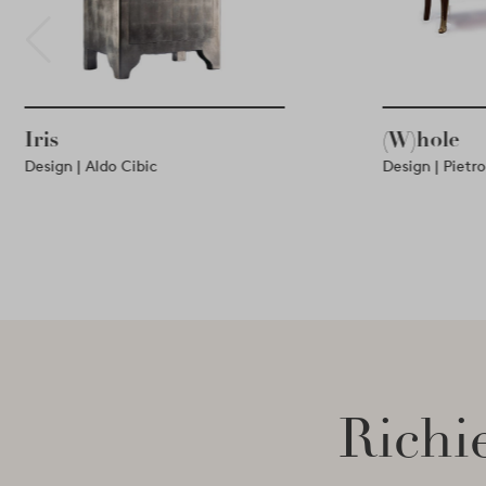
Iris
(W)hol
Design | Aldo Cibic
Design | P
Richie