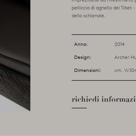
pelliccia di agnello del Tibet -
dello schienale.
Anno:
2014
Design:
Archer H
Dimensioni:
cm. W.104
richiedi informaz