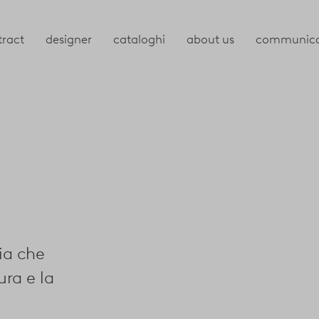
tract
designer
cataloghi
about us
communica
ia che
ra e la