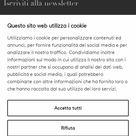
Iscriviti alla newsletter
Iscriviti alla newsletter per essere aggiornati sulle novità
Questo sito web utilizza i cookie
dei nostri prodotti ed eventi.
Utilizziamo i cookie per personalizzare contenuti ed
annunci, per fornire funzionalità dei social media e per
analizzare il nostro traffico. Condividiamo inoltre
informazioni sul modo in cui utilizza il nostro sito con i
nostri partner che si occupano di analisi dei dati web,
pubblicità e social media, i quali potrebbero
combinarle con altre informazioni che ha fornito loro o
che hanno raccolto dal suo utilizzo dei loro servizi.
Acconsento al trattamento dei dati personali
Privacy Policy & Cookie
iscriviti
Accetta tutti
Rifiuta
©2023 Fratelli Boffi s.r.l. | P.Iva 00686590969 | C.F. 00682660154 |