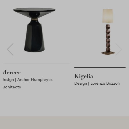
r
Kigelia
 Archer Humphryes
Design | Lorenza Bozzoli
ts