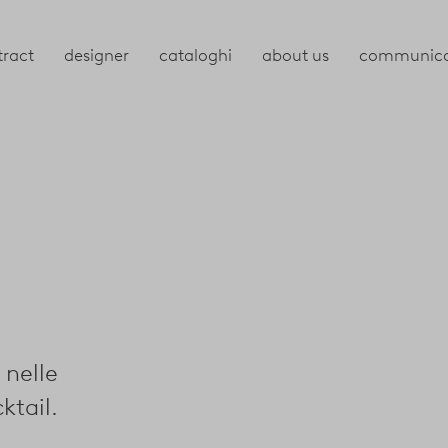
tract
designer
cataloghi
about us
communica
 nelle
ktail.