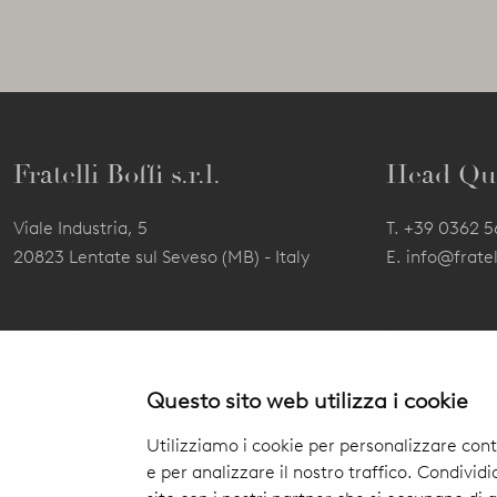
Fratelli Boffi s.r.l.
Head Qu
Viale Industria, 5
T.
+39 0362 
20823 Lentate sul Seveso (MB) - Italy
E.
info@fratell
Seguici
Contract
T.
+39 0362 
Questo sito web utilizza i cookie
E.
contract@fr
Utilizziamo i cookie per personalizzare cont
e per analizzare il nostro traffico. Condividi