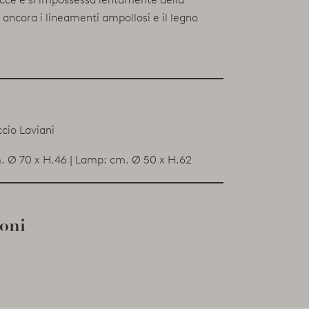
o ancora i lineamenti ampollosi e il legno
ccio Laviani
m. Ø 70 x H.46 | Lamp: cm. Ø 50 x H.62
ioni