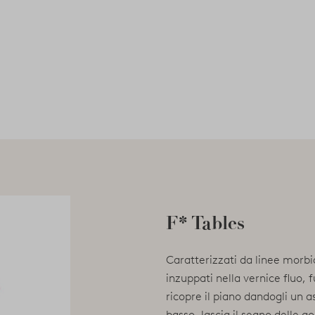
F* Tables
Caratterizzati da linee morbi
inzuppati nella vernice fluo, 
ricopre il piano dandogli un a
basso, lascia il segno delle 