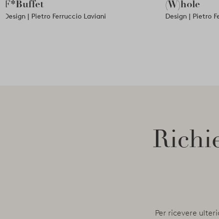
F*Buffet
(W)hole
Design | Pietro Ferruccio Laviani
Design | Pietro F
Richie
Per ricevere ulteri