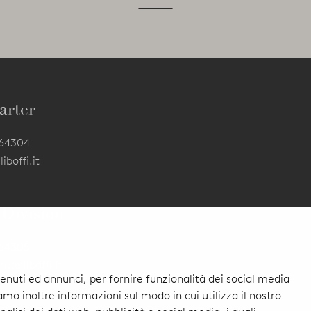
arter
564304
iboffi.it
 Division
564305
atelliboffi.it
enuti ed annunci, per fornire funzionalità dei social media
amo inoltre informazioni sul modo in cui utilizza il nostro