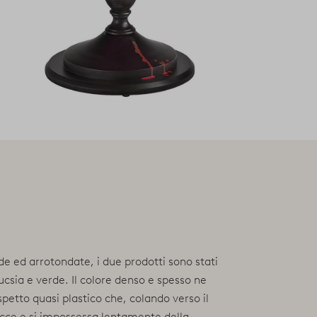
de ed arrotondate, i due prodotti sono stati
fucsia e verde. Il colore denso e spesso ne
spetto quasi plastico che, colando verso il
gocce e si impossessa lentamente della