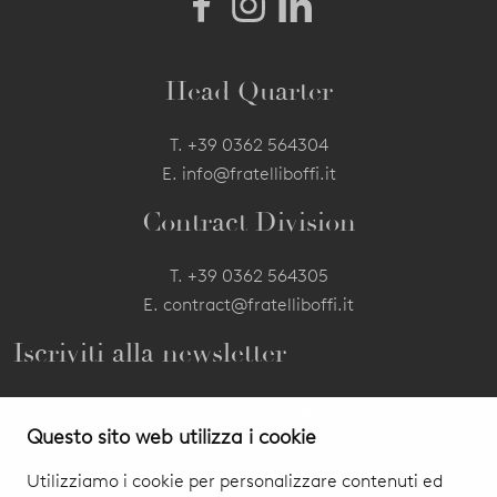
Head Quarter
T.
+39 0362 564304
E.
info@fratelliboffi.it
Contract Division
T.
+39 0362 564305
E.
contract@fratelliboffi.it
Iscriviti alla newsletter
Iscriviti alla newsletter per essere aggiornati sulle novità
Questo sito web utilizza i cookie
dei nostri prodotti ed eventi.
Utilizziamo i cookie per personalizzare contenuti ed