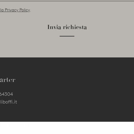
la Privacy Policy
.
Invia richiesta
arter
564304
iboffi.it
 Division