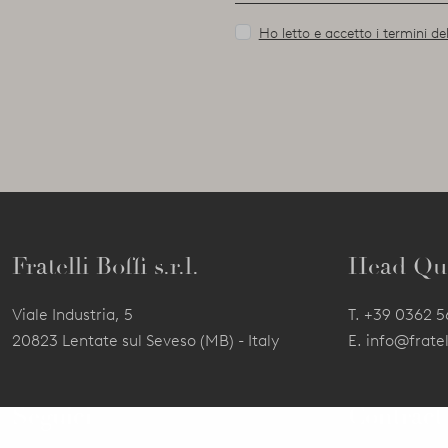
Ho letto e accetto i termini del
Fratelli Boffi s.r.l.
Head Qu
Viale Industria, 5
T.
+39 0362 
20823 Lentate sul Seveso (MB) - Italy
E.
info@fratell
Seguici
Contract