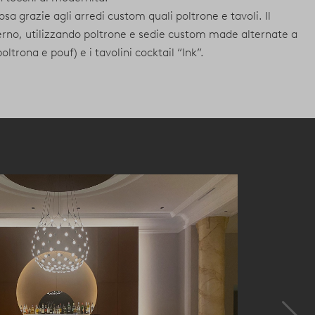
 grazie agli arredi custom quali poltrone e tavoli. Il
derno, utilizzando poltrone e sedie custom made alternate a
ltrona e pouf) e i tavolini cocktail “Ink”.