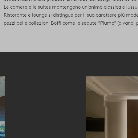
Le camere e le suites mantengono un’anima classica e lussuosa
Ristorante e lounge si distingue per il suo carattere più mo
pezzi delle collezioni Boffi come le sedute “Plump” (divano, po