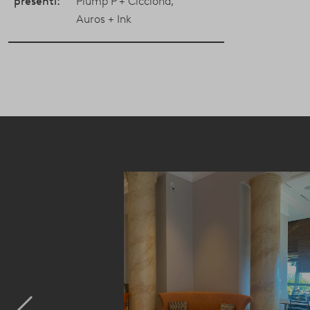
presenti:
Plump P + Cicciona
,
Auros + Ink