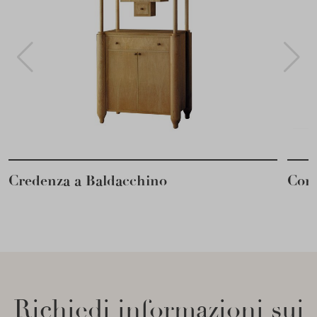
Credenza a Baldacchino
Cons
Richiedi informazioni sui