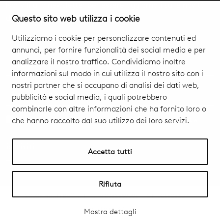
Iscriviti alla newsletter per essere aggiornati sulle novità
dei nostri prodotti ed eventi.
Questo sito web utilizza i cookie
Utilizziamo i cookie per personalizzare contenuti ed
annunci, per fornire funzionalità dei social media e per
analizzare il nostro traffico. Condividiamo inoltre
informazioni sul modo in cui utilizza il nostro sito con i
nostri partner che si occupano di analisi dei dati web,
pubblicità e social media, i quali potrebbero
combinarle con altre informazioni che ha fornito loro o
che hanno raccolto dal suo utilizzo dei loro servizi.
Acconsento al trattamento dei dati personali
Privacy Policy & Cookie
iscriviti
Accetta tutti
Rifiuta
©2023 Fratelli Boffi s.r.l. | P.Iva 00686590969 | C.F. 00682660154 |
Privacy Policy & Cookie
Mostra dettagli