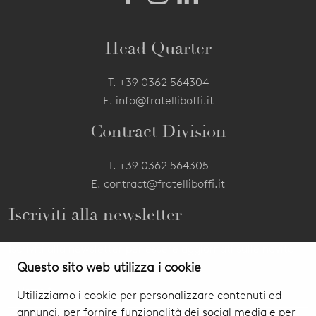
Head Quarter
T.
+39 0362 564304
E.
info@fratelliboffi.it
Contract Division
T.
+39 0362 564305
E.
contract@fratelliboffi.it
Iscriviti alla newsletter
Iscriviti alla newsletter per essere aggiornati sulle novità
Questo sito web utilizza i cookie
dei nostri prodotti ed eventi.
Utilizziamo i cookie per personalizzare contenuti ed
annunci, per fornire funzionalità dei social media e per