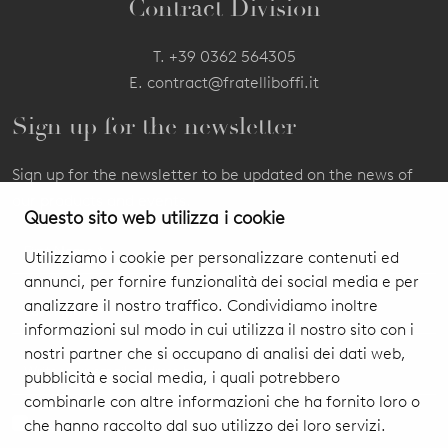
Contract Division
T.
+39 0362 564305
E.
contract@fratelliboffi.it
Sign up for the newsletter
Sign up for the newsletter to be updated on the news of
our products and events.
Questo sito web utilizza i cookie
Utilizziamo i cookie per personalizzare contenuti ed
annunci, per fornire funzionalità dei social media e per
analizzare il nostro traffico. Condividiamo inoltre
informazioni sul modo in cui utilizza il nostro sito con i
nostri partner che si occupano di analisi dei dati web,
pubblicità e social media, i quali potrebbero
combinarle con altre informazioni che ha fornito loro o
che hanno raccolto dal suo utilizzo dei loro servizi.
I authorize you to treat my personal data
Privacy Policy & Cookie