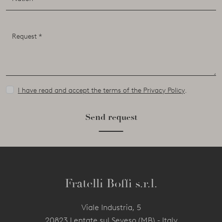
I have read and accept the terms of the Privacy Policy
.
Send request
Fratelli Boffi s.r.l.
Viale Industria, 5
20823 Lentate sul Seveso (MB) - Italy