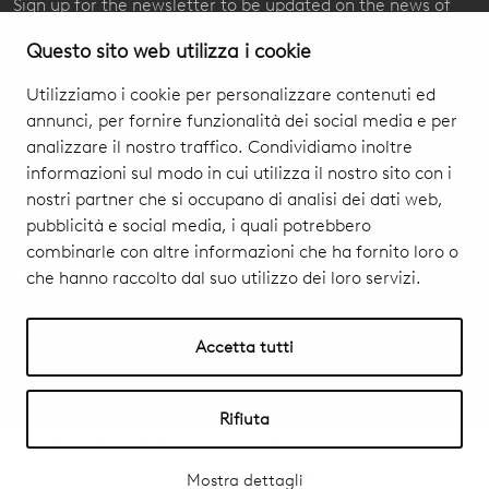
Sign up for the newsletter to be updated on the news of
our products and events.
Questo sito web utilizza i cookie
Utilizziamo i cookie per personalizzare contenuti ed
annunci, per fornire funzionalità dei social media e per
analizzare il nostro traffico. Condividiamo inoltre
informazioni sul modo in cui utilizza il nostro sito con i
nostri partner che si occupano di analisi dei dati web,
pubblicità e social media, i quali potrebbero
combinarle con altre informazioni che ha fornito loro o
che hanno raccolto dal suo utilizzo dei loro servizi.
I authorize you to treat my personal data
Privacy Policy & Cookie
subscribe
Accetta tutti
Rifiuta
©2023 Fratelli Boffi s.r.l. | P.Iva 00686590969 | C.F. 00682660154 |
Privacy Policy & Cookie
Mostra dettagli