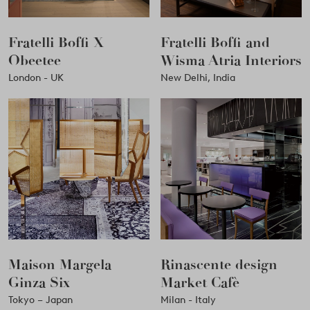
Fratelli Boffi X
Fratelli Boffi and
Obeetee
Wisma Atria Interiors
London - UK
New Delhi, India
Maison Margela
Rinascente design
Ginza Six
Market Cafè
Tokyo – Japan
Milan - Italy