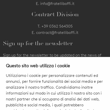
E.
info@fratelliboffi.it
Contract Division
T.
+39 0362 564305
E.
contract@fratelliboffi.it
Sign up for the newsletter
Sign up for the newsletter to be updated on the news of
our products and events.
Questo sito web utilizza i cookie
Utilizziamo i cookie per personalizzare contenuti ed
annunci, per fornire funzionalità dei social media e per
analizzare il nostro traffico. Condividiamo inoltre
informazioni sul modo in cui utilizza il nostro sito con i
nostri partner che si occupano di analisi dei dati web,
pubblicità e social media, i quali potrebbero