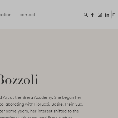
ation
contact
IT
Bozzoli
ed Art at the Brera Academy. She began her
collaborating with Fiorucci, Basile, Plein Sud,
er some years, her interest shifted to the
aborations with renowned firms such as