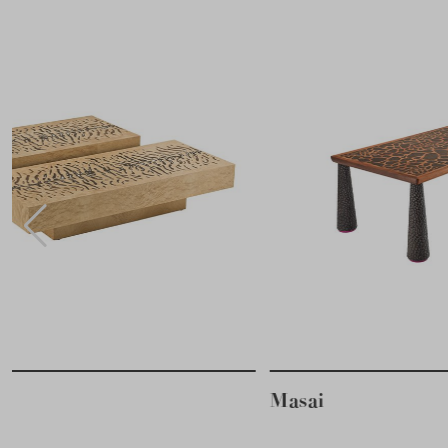
Masai
Trib