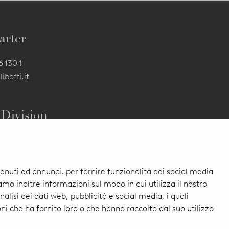
arter
564304
iboffi.it
 Division
564305
atelliboffi.it
enuti ed annunci, per fornire funzionalità dei social media
amo inoltre informazioni sul modo in cui utilizza il nostro
nalisi dei dati web, pubblicità e social media, i quali
i che ha fornito loro o che hanno raccolto dal suo utilizzo