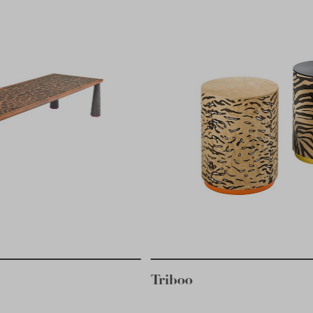
oo
Thumb