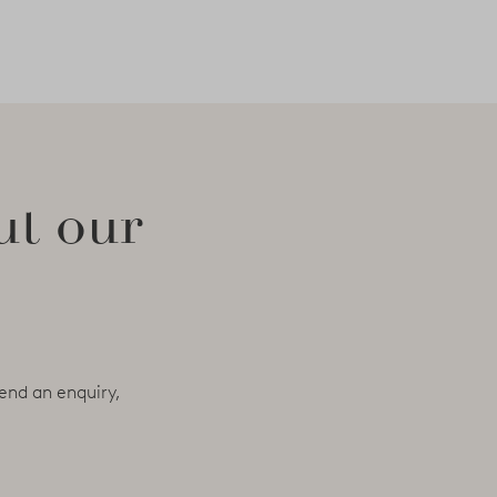
ut our
end an enquiry,