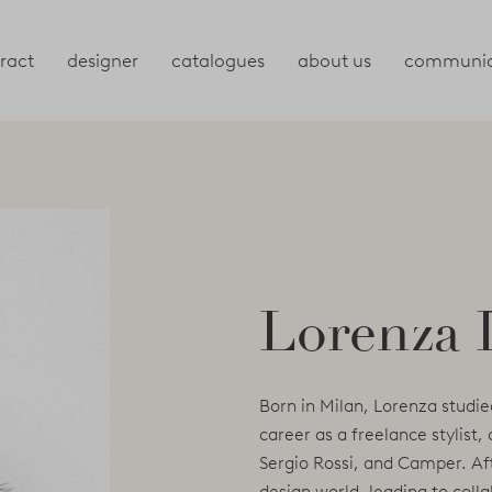
ract
designer
catalogues
about us
communic
Lorenza 
Born in Milan, Lorenza studi
career as a freelance stylist, 
Sergio Rossi, and Camper. Aft
design world, leading to coll